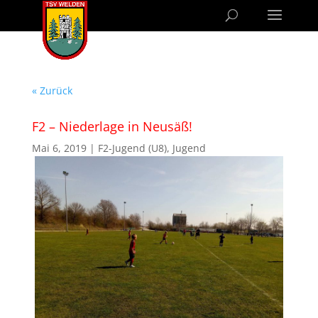
« Zurück
F2 – Niederlage in Neusäß!
Mai 6, 2019
|
F2-Jugend (U8)
,
Jugend