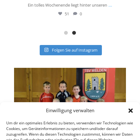
...
eim
Ein tolles Wochenende liegt hinter unseren
A
51
0
Folgen Sie auf Instagram
Einwilligung verwalten
Um dir ein optimales Erlebnis zu bieten, verwenden wir Technologien wie
Cookies, um Geräteinformationen zu speichern und/oder darauf
zuzugreifen. Wenn du diesen Technologien zustimmst, können wir Daten
wie das Surfverhalten oder eindeutige IDs auf dieser Website