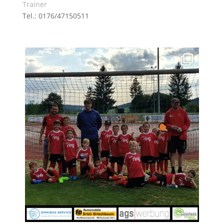
Trainer
Tel.: 0176/47150511
tsv_1904_welden_offiziell
Juli 21
51
0