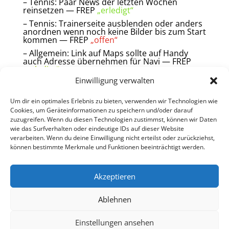
– Tennis: Paar News der letzten Wochen
reinsetzen — FREP
„erledigt“
– Tennis: Trainerseite ausblenden oder anders
anordnen wenn noch keine Bilder bis zum Start
kommen — FREP
„offen“
– Allgemein: Link auf Maps sollte auf Handy
auch Adresse übernehmen für Navi — FREP
„erledigt“
Einwilligung verwalten
– Prio 2: Mobile Header auch verkleinern wenn gescrollt
Um dir ein optimales Erlebnis zu bieten, verwenden wir Technologien wie
wird.
Cookies, um Geräteinformationen zu speichern und/oder darauf
https://www.elegantthemes.com/blog/divi-resources/how-
zuzugreifen. Wenn du diesen Technologien zustimmst, können wir Daten
to-add-a-custom-fixed-header-for-mobile-using-divi
wie das Surfverhalten oder eindeutige IDs auf dieser Website
verarbeiten. Wenn du deine Einwilligung nicht erteilst oder zurückziehst,
können bestimmte Merkmale und Funktionen beeinträchtigt werden.
Akzeptieren
Geschichte
Kontakt
Datenschutz
Impressum
Dokumente
Anfahrt
Diese Webseite verwendet Cookies. Sie erfassen statistische
Ablehnen
Daten der Webseitennutzung zur Verbesserung des Angebotes
bzw. ermöglichen dieses zu analysieren. Durch die Nutzung
Einstellungen ansehen
dieser Webseite erklären Sie sich damit einverstanden, dass sie