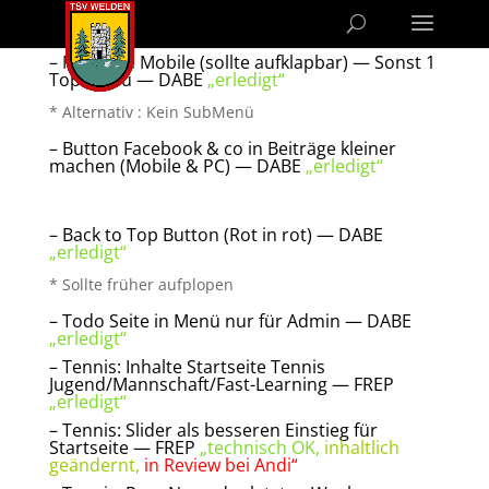
– Menü on Mobile (sollte aufklapbar) — Sonst 1
Top Menü — DABE
„erledigt“
* Alternativ : Kein SubMenü
– Button Facebook & co in Beiträge kleiner
machen (Mobile & PC) — DABE
„erledigt“
– Back to Top Button (Rot in rot) — DABE
„erledigt“
* Sollte früher aufplopen
– Todo Seite in Menü nur für Admin — DABE
„erledigt“
– Tennis: Inhalte Startseite Tennis
Jugend/Mannschaft/Fast-Learning — FREP
„erledigt“
– Tennis: Slider als besseren Einstieg für
Startseite — FREP
„technisch OK,
inhaltlich
geändernt,
in Review bei Andi“